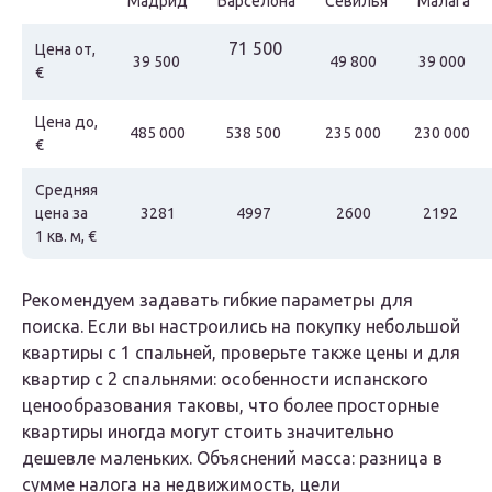
Мадрид
Барселона
Севилья
Малага
71 500
Цена от,
39 500
49 800
39 000
€
Цена до,
485 000
538 500
235 000
230 000
€
Средняя
цена за
3281
4997
2600
2192
1 кв. м, €
Рекомендуем задавать гибкие параметры для
поиска. Если вы настроились на покупку небольшой
квартиры с 1 спальней, проверьте также цены и для
квартир с 2 спальнями: особенности испанского
ценообразования таковы, что более просторные
квартиры иногда могут стоить значительно
дешевле маленьких. Объяснений масса: разница в
сумме налога на недвижимость, цели