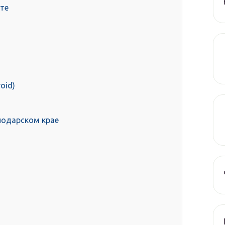
рте
oid)
нодарском крае