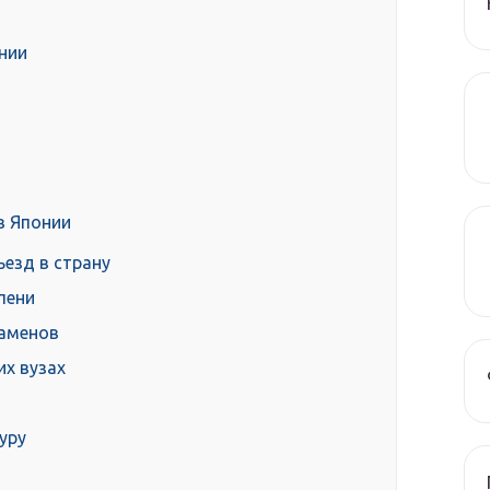
нии
в Японии
езд в страну
пени
заменов
их вузах
уру