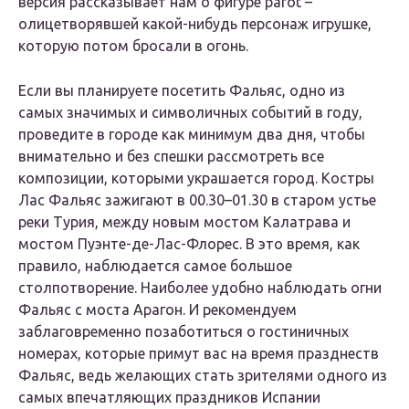
версия рассказывает нам о фигуре parot –
олицетворявшей какой-нибудь персонаж игрушке,
которую потом бросали в огонь.
Если вы планируете посетить Фальяс, одно из
самых значимых и символичных событий в году,
проведите в городе как минимум два дня, чтобы
внимательно и без спешки рассмотреть все
композиции, которыми украшается город. Костры
Лас Фальяс зажигают в 00.30–01.30 в старом устье
реки Турия, между новым мостом Калатрава и
мостом Пуэнте-де-Лас-Флорес. В это время, как
правило, наблюдается самое большое
столпотворение. Наиболее удобно наблюдать огни
Фальяс с моста Арагон. И рекомендуем
заблаговременно позаботиться о гостиничных
номерах, которые примут вас на время празднеств
Фальяс, ведь желающих стать зрителями одного из
самых впечатляющих праздников Испании