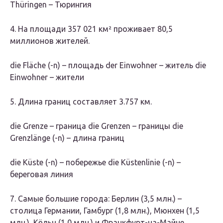
Thüringen – Тюрингия
4. На площади 357 021 км² проживает 80,5
миллионов жителей.
die Fläche (-n) – площадь der Einwohner – житель die
Einwohner – жители
5. Длина границ составляет 3.757 км.
die Grenze – граница die Grenzen – границы die
Grenzlänge
(-n)
– длина границ
die Küste (-n) – побережье die Küstenlinie
(-n)
–
береговая линия
7. Самые большие города: Берлин (3,5 млн.) –
столица Германии, Гамбург (1,8 млн.), Мюнхен (1,5
млн.), Кёльн (1,0 млн.) и Франкфурт-на-Майне