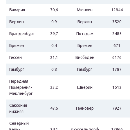
Бавария
70,6
Мюнхен
12844
Берлин
0,9
Берлин
3520
Бранденбург
29,7
Потсдам
2485
Бремен
0,4
Бремен
671
Гессен
21,1
Висбаден
6176
Гамбург
0,8
Гамбург
1787
Передняя
Померания-
23,2
Шверин
1612
Мекленбург
Саксония
47,6
Ганновер
7927
нижняя
Северный
Рейн-
34,1
Дюссельдорф
17866