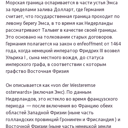
Морская граница оспаривается в части устья Эмса
за пределами залива Долларт, где Германия
считает, что государственная граница проходит по
левому берегу Эмса, в то время как Нидерланды
рассматривают Тальвег в качестве своей границы.
Это основано на толковании старых договоров.
Германия полагается на закон о enfeoffment от 1464
года, когда немецкий император Фридрих III возвел
Ульриха I , сына местного вождя, до статуса
имперского графа, в соответствии с которым
графство Восточная Фризия
Он описывается как «von der Westeremse
osterwards» (включая Эмс). По данным
Нидерландов, это истекло во время французского
периода — после включения во Францию ​​обеих
областей Западной Фризии (ныне часть
голландских провинций Гронинген и Фрисландия ) и
Восточной Фризии (ныне часть немецкой земли