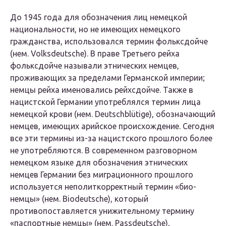
До 1945 года для обозначения лиц немецкой
национальности, но не имеющих немецкого
гражданства, использовался термин
фольксдойче
(нем. Volksdeutsche). В праве Третьего рейха
фольксдойче
называли этнических немцев,
проживающих за пределами Германской империи;
немцы рейха именовались
рейхсдойче
. Также в
нацистской Германии употреблялся термин
лица
немецкой крови
(нем. Deutschblütige), обозначающий
немцев, имеющих арийское происхождение. Сегодня
все эти термины из-за нацистского прошлого более
не употребляются. В современном разговорном
немецком языке для обозначения этнических
немцев Германии без миграционного прошлого
используется неполиткорректный термин
«био-
немцы»
(нем. Biodeutsche), который
противопоставляется унижительному термину
«паспортные немцы»
(нем. Passdeutsche),