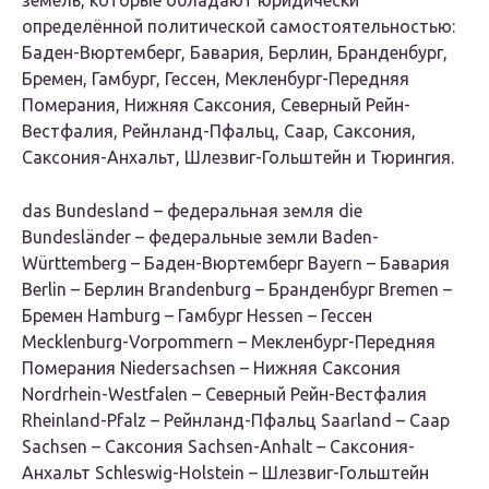
земель, которые обладают юридически
определённой политической самостоятельностью:
Баден-Вюртемберг, Бавария, Берлин, Бранденбург,
Бремен, Гамбург, Гессен, Мекленбург-Передняя
Померания, Нижняя Саксония, Северный Рейн-
Вестфалия, Рейнланд-Пфальц, Саар, Саксония,
Саксония-Анхальт, Шлезвиг-Гольштейн и Тюрингия.
das Bundesland – федеральная земля die
Bundesländer – федеральные земли Baden-
Württemberg – Баден-Вюртемберг Bayern – Бавария
Berlin – Берлин Brandenburg – Бранденбург Bremen –
Бремен Hamburg – Гамбург Hessen – Гессен
Mecklenburg-Vorpommern – Мекленбург-Передняя
Померания Niedersachsen – Нижняя Саксония
Nordrhein-Westfalen – Северный Рейн-Вестфалия
Rheinland-Pfalz – Рейнланд-Пфальц Saarland – Саар
Sachsen – Саксония Sachsen-Anhalt – Саксония-
Анхальт Schleswig-Holstein – Шлезвиг-Гольштейн