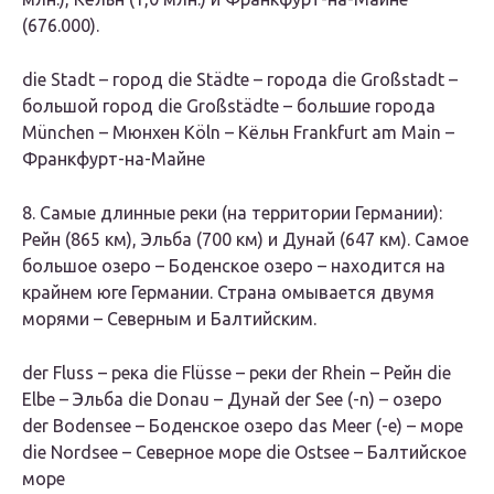
(676.000).
die Stadt – город die Städte – города die Großstadt –
большой город die Großstädte – большие города
München – Мюнхен Köln – Кёльн Frankfurt am Main –
Франкфурт-на-Майне
8. Самые длинные реки (на территории Германии):
Рейн (865 км), Эльба (700 км) и Дунай (647 км). Самое
большое озеро – Боденское озеро – находится на
крайнем юге Германии. Страна омывается двумя
морями – Северным и Балтийским.
der Fluss – река die Flüsse – реки der Rhein – Рейн die
Elbe – Эльба die Donau – Дунай der See (-n) – озеро
der Bodensee – Боденское озеро das Meer (-e) – море
die Nordsee – Северное море die Ostsee – Балтийское
море