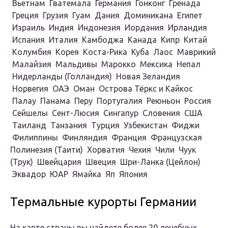
Вьетнам
Гватемала
Германия
Гонконг
Гренада
Греция Грузия Гуам Дания Доминикана
Египет
Израиль Индия
Индонезия
Иордания Ирландия
Испания
Италия
Камбоджа Канада Кипр Китай
Колумбия
Корея
Коста-Рика
Куба
Лаос
Маврикий
Малайзия
Мальдивы Марокко
Мексика
Непал
Нидерланды (Голландия)
Новая Зеландия
Норвегия ОАЭ Оман Острова Тёркс и Кайкос
Палау
Панама
Перу
Португалия Реюньон
Россия
Сейшелы
Сент-Люсия
Сингапур
Словения
США
Таиланд
Танзания Турция Узбекистан
Фиджи
Филиппины
Финляндия
Франция
Французская
Полинезия (Таити)
Хорватия Чехия
Чили
Чуук
(Трук) Швейцария Швеция Шри-Ланка (Цейлон)
Эквадор
ЮАР
Ямайка Яп
Япония
Термальные курорты Германии
На карте страны вы найдете более 20 лечебных