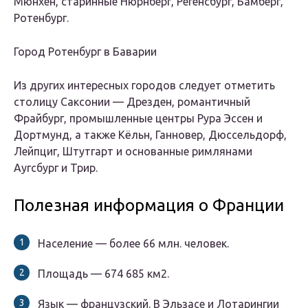
Мюнхен, старинные Нюрнберг, Регенсбург, Бамберг,
Ротенбург.
Город Ротенбург в Баварии
Из других интересных городов следует отметить
столицу Саксонии — Дрезден, романтичный
Фрайбург, промышленные центры Рура Эссен и
Дортмунд, а также Кёльн, Ганновер, Дюссельдорф,
Лейпциг, Штутгарт и основанные римлянами
Аугсбург и Трир.
Полезная информация о Франции
Население — более 66 млн. человек.
Площадь — 674 685 км2.
Язык — французский. В Эльзасе и Лотарингии