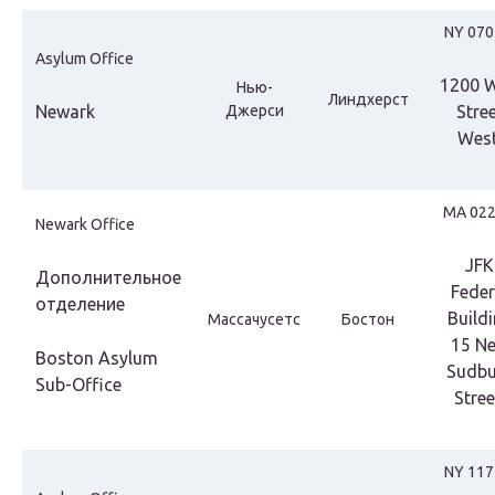
NY 070
Asylum Office
1200 W
Нью-
Линдхерст
Newark
Джерси
Stre
West
МА 022
Newark Office
JFK
Дополнительное
Feder
отделение
Build
Массачусетс
Бостон
15 N
Boston Asylum
Sudbu
Sub-Office
Stree
NY 117