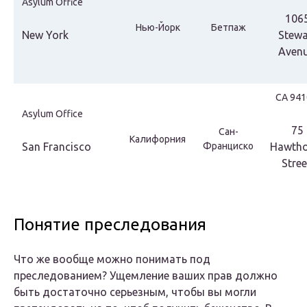
Asylum Office
106
Нью-Йорк
Бетпаж
New York
Stewa
Avenu
СА 941
Asylum Office
75
Сан-
Калифорния
San Francisco
Франциско
Hawtho
Stree
Понятие преследования
Что же вообще можно понимать под
преследованием? Ущемление ваших прав должно
быть достаточно серьезным, чтобы вы могли