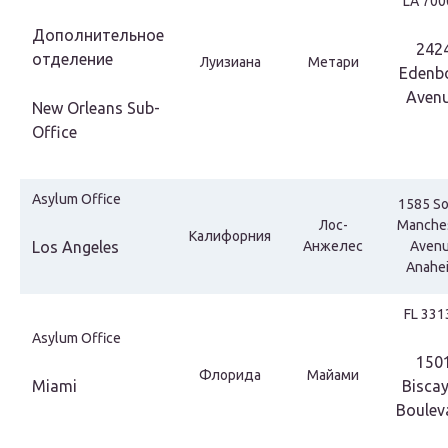
LА 700
Дополнительное
242
отделение
Луизиана
Метари
Edenb
Avenu
New Orleans Sub-
Office
Asylum Office
1585 S
Лос-
Manche
Калифорния
Los Angeles
Анжелес
Aven
Anahe
FL 331
Asylum Office
150
Флорида
Майами
Miami
Bisca
Boulev