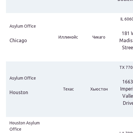
IL 606
Asylum Office
181 
Иллинойс
Чикаго
Chicago
Madis
Stree
TX 770
Asylum Office
1663
Imper
Техас
Хьюстон
Houston
Vall
Drive
Houston Asylum
Office