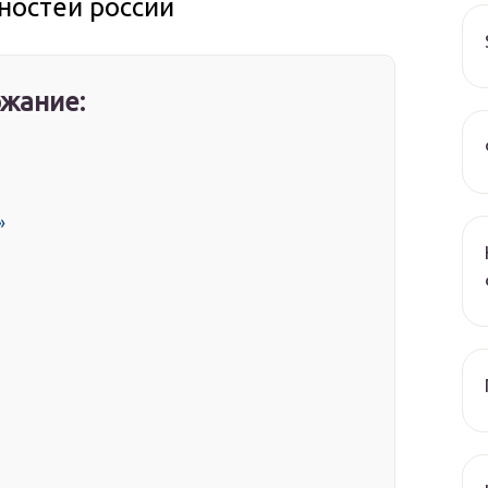
ностей россии
жание:
»