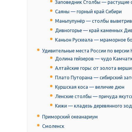
Заповедник Столбы — растущие 
Саяны — горный край Сибири
Маньпупунёр — столбы выветрив
Дивногорье — край каменных Ди
Каньон Рускеала — мраморное бо
Удивительные места России по верси
Долина гейзеров — чудо Камчат
Алтайские горы: от золота верш
Плато Путорана — сибирский за
Куршская коса — величие дюн
Ленские столбы — причуда якут
Кижи — кладезь деревянного зод
Приморский океанариум
Смоленск