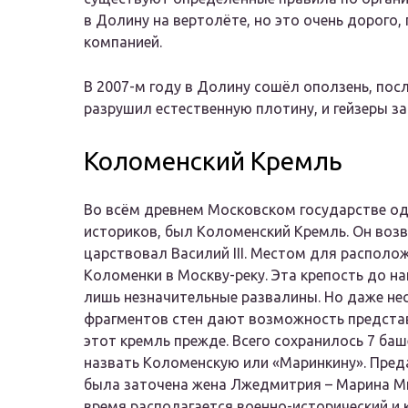
в Долину на вертолёте, но это очень дорого
компанией.
В 2007-м году в Долину сошёл оползень, посл
разрушил естественную плотину, и гейзеры за
Коломенский Кремль
Во всём древнем Московском государстве од
историков, был Коломенский Кремль. Он возв
царствовал Василий III. Местом для располо
Коломенки в Москву-реку. Эта крепость до на
лишь незначительные развалины. Но даже не
фрагментов стен дают возможность представ
этот кремль прежде. Всего сохранилось 7 ба
назвать Коломенскую или «Маринкину». Преда
была заточена жена Лжедмитрия – Марина Мн
время располагается военно-исторический и 