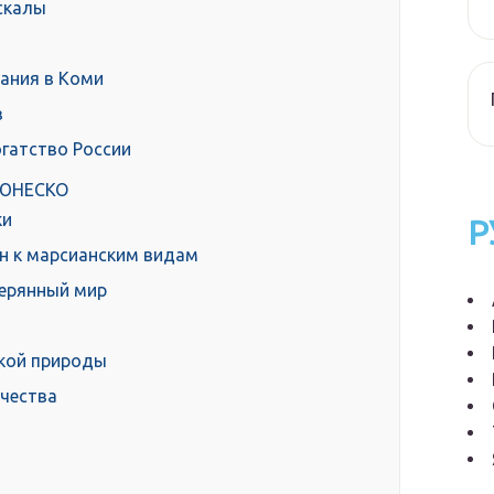
скалы
ания в Коми
в
гатство России
и ЮНЕСКО
ки
Р
ин к марсианским видам
терянный мир
ской природы
чества