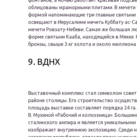
фонтанов, а ночью работает красивая подсве
облицованы мраморными плитами. В мечети 
формой напоминающие три главные святыни и
освещают в Иерусалиме мечеть Куббату ас-Са
мечети Ровзату-Небеви. Самая же большая лю
форме святыни Кааба, находящейся в Мекке. 
бронзы, свыше 3 кг золота и около миллиона
9. ВДНХ
Выставочный комплекс стал символом советс
районе столицы. Его строительство осуществ
площадь выставки составляет порядка 24 га.
В. Мухиной «Рабочий и колхозница». Больши
сталинского ампира и является уникальными
изображает внутреннюю экспозицию. Среди 