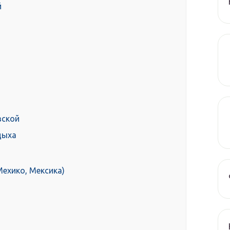
й
вской
дыха
ехико, Мексика)