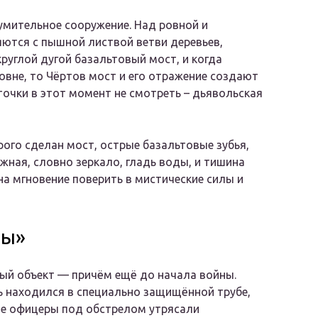
умительное сооружение. Над ровной и
яются с пышной листвой ветви деревьев,
углой дугой базальтовый мост, и когда
вне, то Чёртов мост и его отражение создают
точки в этот момент не смотреть – дьявольская
рого сделан мост, острые базальтовые зубья,
жная, словно зеркало, гладь воды, и тишина
а мгновение поверить в мистические силы и
мы»
ый объект — причём ещё до начала войны.
ь находился в специально защищённой трубе,
кие офицеры под обстрелом утрясали