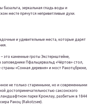
ы базальта, зеркальная гладь воды и
ком месте прячутся неприветливые духи.
адочные и удивительные места, которые дарят
ния.
 – это каменные гроты Экстернштейне,
в заповеднике Пфальцервальд «Чёртов» стол,
 страны «Сонная деревня» и мост Ракотцбрюке,
нное не только старинными, но и современными
вной достопримечательностью саксонского
м ландшафтном парке Кромлау, разбитым в 1844
ера Ракоц (Rakotzsee).