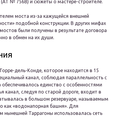
 (AT № 756B) и сюжеты о мастере-строителе.
телем моста из-за кажущейся внешней
ости» подобной конструкции. В других мифах
х мостов были получены в результате договора
но в обмен на их души.
ния
 Торре-дель-Конде, которое находится в 15
пециальный канал, соблюдая параллельность с
а обеспечивалось единство с особенностями
я канал, следуя по старой дороге, входит в
батывалась в большом резервуаре, называемым
го как «водонапорная башня». Для
м нынешней Таррагоны использовалась сеть