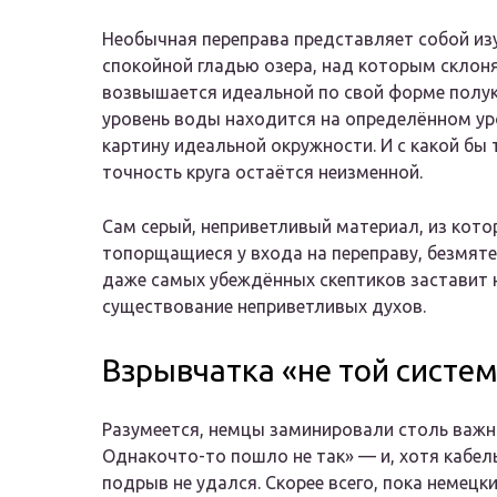
Необычная переправа представляет собой из
спокойной гладью озера, над которым склон
возвышается идеальной по свой форме полукр
уровень воды находится на определённом уро
картину идеальной окружности. И с какой бы 
точность круга остаётся неизменной.
Сам серый, неприветливый материал, из кото
топорщащиеся у входа на переправу, безмяте
даже самых убеждённых скептиков заставит н
существование неприветливых духов.
Взрывчатка «не той систе
Разумеется, немцы заминировали столь важн
Однакочто-то пошло не так» — и, хотя кабел
подрыв не удался. Скорее всего, пока немец