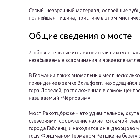
Серый, невзрачный материал, острейшие зубц
полнейшая тишина, поистине в этом мистичес
Общие сведения о мосте
Любознательные исследователи находят заг
незабываемые вспоминания и яркие впечатле
В Германии таких аномальных мест несколько
привидение в замке Вольфзегг, находящийся 
гора Лорелей, расположенная в самом центре
называемый «Чёртовым».
Мост Ракотцбрюке – это удивительное, окута
суевериями, сооружение является самой гла
города Габленц, и находится он в дворцово
году Фридманом Германом Рётшке на берегу оз