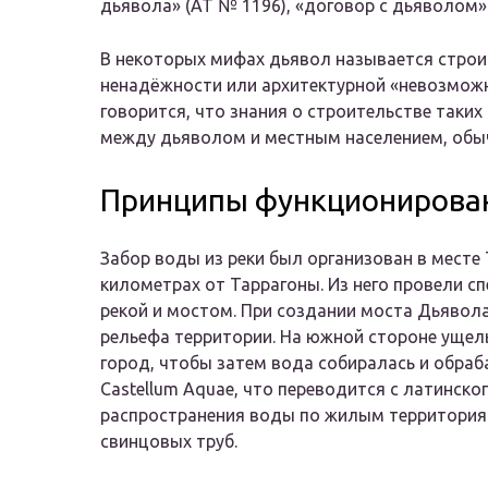
дьявола» (AT № 1196), «договор с дьяволом»
В некоторых мифах дьявол называется строи
ненадёжности или архитектурной «невозможн
говорится, что знания о строительстве таки
между дьяволом и местным населением, обыч
Принципы функционирова
Забор воды из реки был организован в месте
километрах от Таррагоны. Из него провели с
рекой и мостом. При создании моста Дьявол
рельефа территории. На южной стороне ущель
город, чтобы затем вода собиралась и обра
Castellum Aquae, что переводится с латинско
распространения воды по жилым территория
свинцовых труб.