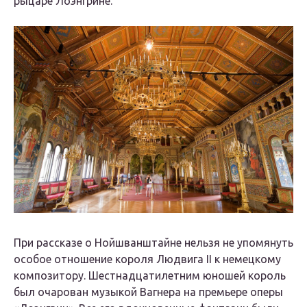
рыцаре Лоэнгрине.
При рассказе о Нойшванштайне нельзя не упомянуть
особое отношение короля Людвига II к немецкому
композитору. Шестнадцатилетним юношей король
был очарован музыкой Вагнера на премьере оперы