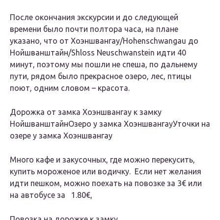
После окончания экскурсии и до следующей
времени было почти полтора часа, на плане
указано, что от Хоэншвангау/Hohenschwangau до
Нойшванштайн/Shloss Neuschwanstein идти 40
минут, поэтому мы пошли не спеша, по дальнему
пути, рядом было прекрасное озеро, лес, птицы
поют, одним словом – красота.
Дорожка от замка Хоэншвангау к замку
Нойшванштайн
Озеро у замка Хоэншвангау
Уточки на
озере у замка Хоэншвангау
Много кафе и закусочных, где можно перекусить,
купить мороженое или водичку. Если нет желания
идти пешком, можно поехать на повозке за 3€ или
на автобусе за 1.80€,
Повозка на дорожке к замку