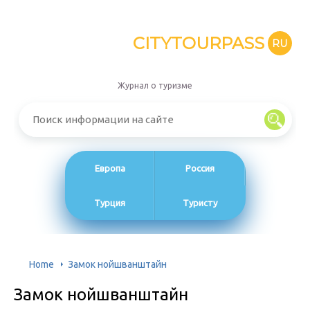
CITYTOURPASS
RU
Журнал о туризме
Европа
Россия
Турция
Туристу
Home
Замок нойшванштайн
Замок нойшванштайн