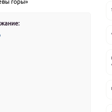
евы горы»
жание:
а