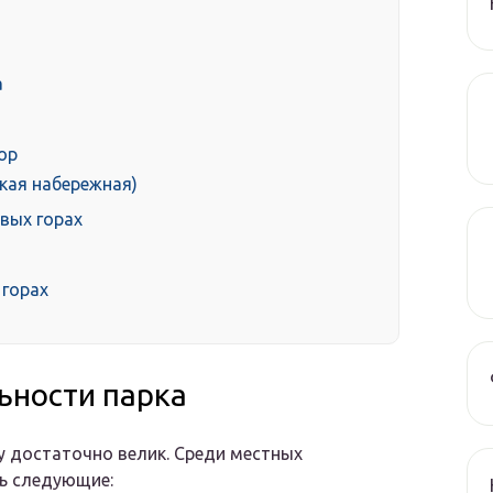
а
ор
кая набережная)
вых горах
 горах
ьности парка
у достаточно велик. Среди местных
ь следующие: