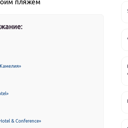
своим пляжем
жание:
 Камелия»
tel»
Hotel & Conference»