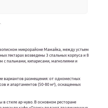
*
вописном микрорайоне Мамайка, между устьем
ных гектарах возведены 3 спальных корпуса и 8
м с пальмами, кипарисами, магнолиями и
ие вариантов размещения: от одноместных
сов и апартаментов (50-80 м²), оснащенных
в стиле ар-нуво. В основном ресторане
на веранде кафе «Оазис» подают традиционные