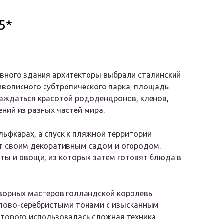
5*
авного здания архитекторы выбрали сталинский
ивописного субтропического парка, площадь
лаждаться красотой рододендронов, кленов,
ений из разных частей мира.
ьфкарах, а спуск к пляжной территории
т своим декоративным садом и огородом.
ты и овощи, из которых затем готовят блюда в
ворных мастеров голландской королевы
илово-серебристыми тонами с изысканным
оторого использовалась сложная техника