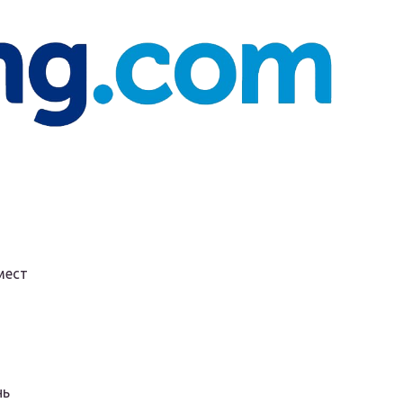
мест
нь