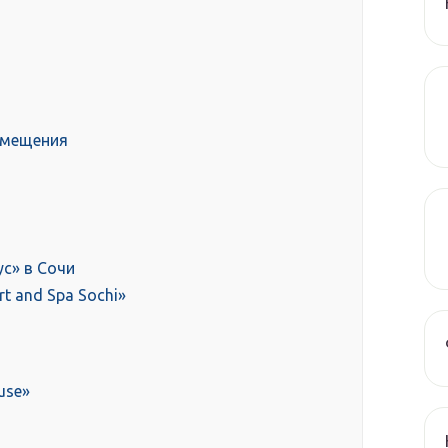
змещения
с» в Сочи
rt and Spa Sochi»
use»