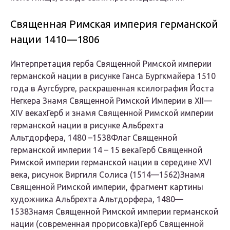
Священная Римская империя германской
нации 1410—1806
Интерпретация герба Священной Римской империи
германской нации в рисунке Ганса Бургкмайера 1510
года в Аугсбурге, раскрашенная ксилография Йоста
Негкера Знамя Священной Римской Империи в XII—
XIV векахГерб и знамя Священной Римской империи
германской нации в рисунке Альбрехта
Альтдорфера, 1480 –1538Флаг Священной
германской империи 14 – 15 векаГерб Священной
Римской империи германской нации в середине XVI
века, рисунок Виргиля Солиса (1514—1562)Знамя
Священной Римской империи, фрагмент картины
художника Альбрехта Альтдорфера, 1480—
1538Знамя Священной Римской империи германской
нации (современная прорисовка)Герб Священной