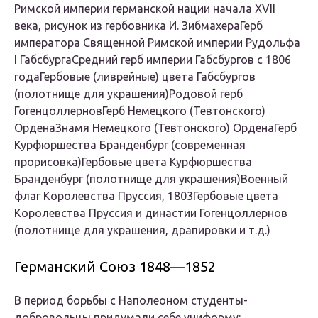
Римской империи германской нации начала XVII
века, рисунок из гербовника И. ЗибмахераГерб
императора Священной Римской империи Рудольфа
I ГабсбургаСредний герб империи Габсбургов с 1806
годаГербовые (ливрейные) цвета Габсбургов
(полотнище для украшения)Родовой герб
ГогенцоллерновГерб Немецкого (Тевтонского)
ОрденаЗнамя Немецкого (Тевтонского) ОрденаГерб
Курфюршества Бранденбург (современная
прорисовка)Гербовые цвета Курфюршества
Бранденбург (полотнище для украшения)Военный
флаг Королевства Пруссия, 1803Гербовые цвета
Королевства Пруссия и династии Гогенцоллернов
(полотнище для украшения, драпировки и т.д.)
Германский Союз 1848—1852
В период борьбы с Наполеоном студенты-
добровольцы придумали себе униформу: