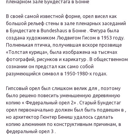
пленарном зале Бундестага в Бонне
В своей самой известной форме, орел висел как
большой рельеф стены в зале пленарных заседаний
в Бундестаге в Bundeshaus в Бонне . Фигура была
создана художником Людвигом Гисом в 1953 году.
Полненькая птичка, получившая вскоре прозвище
«Толстая курица», была изображена на тысячах
фотографий, рисунков и карикатур . В общественном
сознании он предстал как само собой
разумеющийся символ в 1950-1980-х годах.
Гипсовый орел был слишком велик для , поэтому
было решено повесить уменьшенную деревянную
копию «
Федеральный орел 2»
. Старый Бундестаг
орел
первоначально должен был быть подвешен в ,
но архитектор Гюнтер Бениш удалось сделать
копию алюминия по конструктивным причинам, в
федеральный орел 3
.