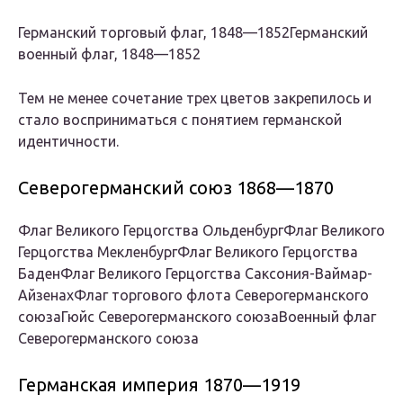
Германский торговый флаг, 1848—1852Германский
военный флаг, 1848—1852
Тем не менее сочетание трех цветов закрепилось и
стало восприниматься с понятием германской
идентичности.
Северогерманский союз 1868—1870
Флаг Великого Герцогства ОльденбургФлаг Великого
Герцогства МекленбургФлаг Великого Герцогства
БаденФлаг Великого Герцогства Саксония-Ваймар-
АйзенахФлаг торгового флота Северогерманского
союзаГюйс Северогерманского союзаВоенный флаг
Северогерманского союза
Германская империя 1870—1919