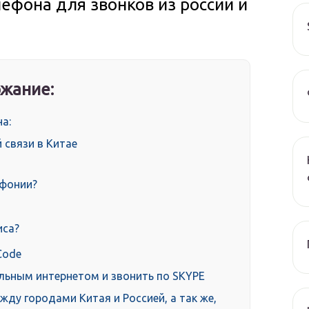
лефона для звонков из россии и
жание:
а:
 связи в Китае
ефонии?
иса?
Code
ильным интернетом и звонить по SKYPE
ду городами Китая и Россией, а так же,