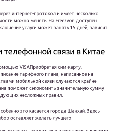
через интернет-протокол и имеет несколько
мости можно менять. На Freezvon доступен
ключение услуги может занять 15 дней, зависит
 телефонной связи в Китае
помощью VISAПриобретая сим-карту,
писание тарифного плана, написанное на
ствами мобильной связи случаются крайне
ана поможет сэкономить значительную сумму
ледующих несложных правил.
особенно это касается города Шанхай. Здесь
ыбор оставляет желать лучшего.
ьно узнать, входит ли в пакет связь с другими