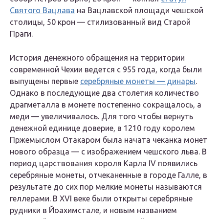
Святого Вацлава
на Вацлавской площади чешской
столицы, 50 крон — стилизованный вид Старой
Праги.
История денежного обращения на территории
современной Чехии ведется с 955 года, когда были
выпущены первые
серебряные монеты — динары
.
Однако в последующие два столетия количество
драгметалла в монете постепенно сокращалось, а
меди — увеличивалось. Для того чтобы вернуть
денежной единице доверие, в 1210 году королем
Пржемыслом Отакаром была начата чеканка монет
нового образца — с изображением чешского льва. В
период царствования короля Карла IV появились
серебряные монеты, отчеканенные в городе Галле, в
результате до сих пор мелкие монеты называются
геллерами. В XVI веке были открыты серебряные
рудники в Йоахимстале, и новым названием