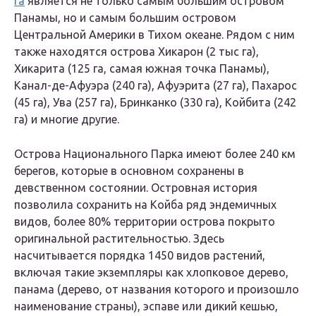
га
является не только самым большим островом
Панамы, но и самым большим островом
Центральной Америки в Тихом океане. Рядом с ним
также находятся острова Хикарон (2 тыс га),
Хикарита (125 га, самая южная точка Панамы),
Канал-де-Афуэра (240 га), Афуэрита (27 га), Пахарос
(45 га), Ува (257 га), Бринканко (330 га), Койбита (242
га) и многие другие.
Острова Национального Парка имеют более 240 км
берегов, которые в основном сохранены в
девственном состоянии. Островная история
позволила сохранить на Койба ряд эндемичных
видов, более 80% территории острова покрыто
оригинальной растительностью. Здесь
насчитывается порядка 1450 видов растений,
включая такие экземпляры как хлопковое дерево,
панама (дерево, от названия которого и произошло
наименование страны), эспаве или дикий кешью,