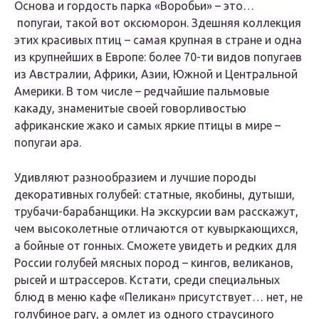
Основа и гордость парка «Воробьи» – это…
попугаи, такой вот оксюморон. Здешняя коллекция
этих красивых птиц – самая крупная в стране и одна
из крупнейших в Европе: более 70-ти видов попугаев
из Австралии, Африки, Азии, Южной и Центральной
Америки. В том числе – редчайшие пальмовые
какаду, знаменитые своей говорливостью
африканские жако и самых яркие птицы в мире –
попугаи ара.
Удивляют разнообразием и лучшие породы
декоративных голубей: статные, якобины, дутыши,
трубачи-барабанщики. На экскурсии вам расскажут,
чем высоколетные отличаются от кувыркающихся,
а бойные от гонных. Сможете увидеть и редких для
России голубей мясных пород – кингов, великанов,
рысей и штрассеров. Кстати, среди специальных
блюд в меню кафе «Пеликан» присутствует… нет, не
голубиное рагу, а омлет из одного страусиного