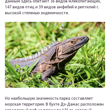
данным здесь обитают 36 видов млекопитающих,
147 видов птиц и 39 видов амфибий и рептилий с
высокой степенью эндемичности.
Но наибольшую значимость парка составляет
морская территория. В бухте Дэ-Дамас расположен
коралловый риф на площади 135 га, который