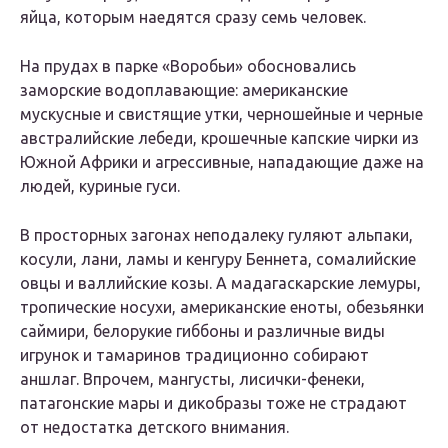
яйца, которым наедятся сразу семь человек.
На прудах в парке «Воробьи» обосновались
заморские водоплавающие: американские
мускусные и свистящие утки, черношейные и черные
австралийские лебеди, крошечные капские чирки из
Южной Африки и агрессивные, нападающие даже на
людей, куриные гуси.
В просторных загонах неподалеку гуляют альпаки,
косули, лани, ламы и кенгуру Беннета, сомалийские
овцы и валлийские козы. А мадагаскарские лемуры,
тропические носухи, американские еноты, обезьянки
саймири, белорукие гиббоны и различные виды
игрунок и тамаринов традиционно собирают
аншлаг. Впрочем, мангусты, лисички-фенеки,
патагонские мары и дикобразы тоже не страдают
от недостатка детского внимания.