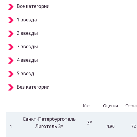
Все категории
1 звезда
2 звезды
3 звезды
4 звезды
5 звезд
Без категории
Кат.
Оценка
Отзы
Санкт-Петербурготель
3*
Лиготель 3*
1
4,90
72