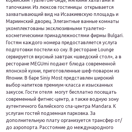
корейским туалетом-биде, мягкими халатами и
тапочками. Из люксов гостиницы открывается
захватывающий вид на Исаакиевскую площадь и
Мариинский дворец. Элегантные ванные комнаты
укомплектованы эксклюзивными туалетно-
косметическими принадлежностями фирмы Bulgari.
Гостям каждого номера предоставляется услуга
подготовки постели ко сну. В ресторане Lounge
сервируется вкусный завтрак «шведский стол», а в
ресторане MEGUmi подают блюда современной
японской кухни, приготовленные шеф-поваром из
Японии. В баре Siniy Most представлен широкий
выбор напитков премиум-класса и изысканных
закусок. Гости отеля могут бесплатно посещать
современный фитнес-центр, а также водную зону
аутентичного балийского спа-центра Mandara. К
услугам гостей подземная парковка. За
дополнительную плату организуется трансфер от/
до аэропорта. Расстояние до международного