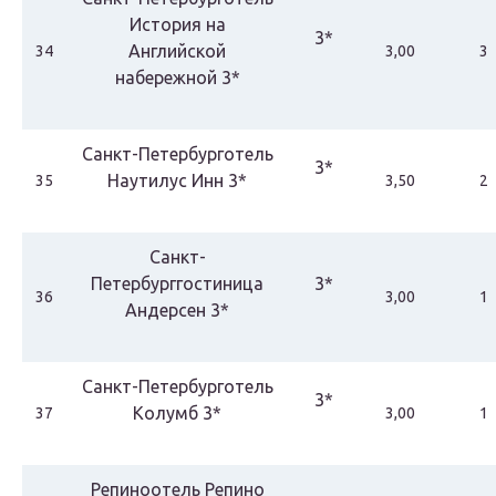
История на
3*
Английской
34
3,00
3
набережной 3*
Санкт-Петербурготель
3*
Наутилус Инн 3*
35
3,50
2
Санкт-
Петербурггостиница
3*
36
3,00
1
Андерсен 3*
Санкт-Петербурготель
3*
Колумб 3*
37
3,00
1
Репиноотель Репино