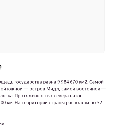
е
щадь государства равна 9 984 670 км2. Самой
амой южной — остров Мидл, самой восточной —
яска. Протяженность с севера на юг
 100 км. На территории страны расположено 52
ми: