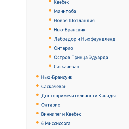
Квебек
Манитоба
Новая Шотландия
Нью-Брансвик
Лабрадор и Ньюфаундленд
Онтарио
Остров Принца Эдуарда
Саскачеван
Нью-Брансуик
Саскачеван
Достопримечательности Канады
Онтарио
Виннипег и Квебек
6 Миссиссога