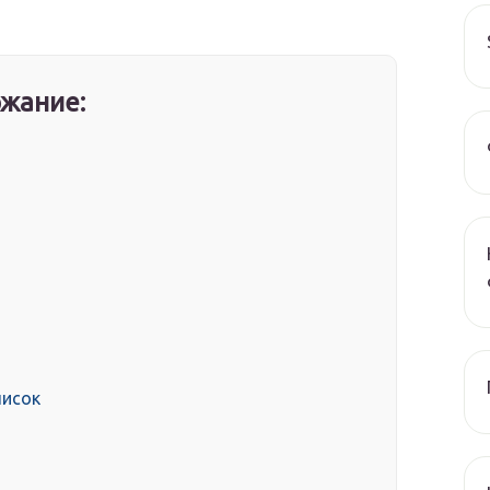
жание:
писок