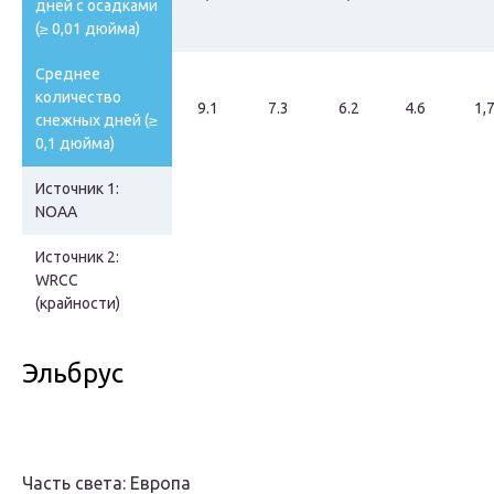
дней с осадками
(≥ 0,01 дюйма)
Среднее
количество
9.1
7.3
6.2
4.6
1,
снежных дней (≥
0,1 дюйма)
Источник 1:
NOAA
Источник 2:
WRCC
(крайности)
Эльбрус
Часть света: Европа