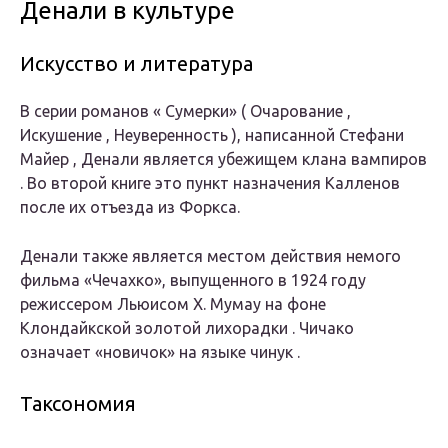
Денали в культуре
Искусство и литература
В серии романов «
Сумерки»
(
Очарование
,
Искушение
,
Неуверенность
), написанной Стефани
Майер , Денали является убежищем клана вампиров
. Во второй книге это пункт назначения Калленов
после их отъезда из Форкса.
Денали также является местом действия немого
фильма
«Чечахко»,
выпущенного в 1924 году
режиссером Льюисом Х. Мумау на фоне
Клондайкской золотой лихорадки .
Чичако
означает «новичок» на языке чинук .
Таксономия