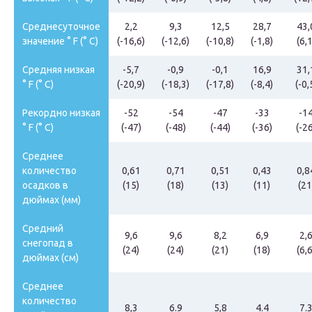
Среднесуточное
2,2
9,3
12,5
28,7
43,
значение ° F (° C)
(-16,6)
(-12,6)
(-10,8)
(-1,8)
(6,1
Средняя низкая
-5,7
-0,9
-0,1
16,9
31,
° F (° C)
(-20,9)
(-18,3)
(-17,8)
(-8,4)
(-0,
Рекордно низкая
-52
-54
-47
-33
-1
° F (° C)
(-47)
(-48)
(-44)
(-36)
(-2
Среднее
количество
0,61
0,71
0,51
0,43
0,8
осадков в
(15)
(18)
(13)
(11)
(21
дюймах (мм)
Средний
9,6
9,6
8,2
6,9
2,
снегопад в
(24)
(24)
(21)
(18)
(6,6
дюймах (см)
Среднее
количество
8,3
6.9
5,8
4.4
7.