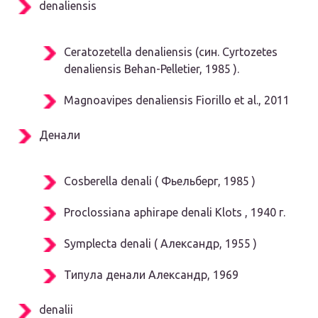
denaliensis
Ceratozetella denaliensis
(син.
Cyrtozetes
denaliensis
Behan-Pelletier, 1985
).
Magnoavipes denaliensis
Fiorillo et al., 2011
Денали
Cosberella denali
(
Фьельберг, 1985
)
Proclossiana aphirape denali Klots
, 1940 г.
Symplecta denali
(
Александр, 1955
)
Типула денали
Александр, 1969
denalii