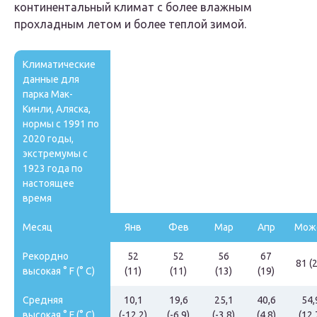
континентальный климат с более влажным
прохладным летом и более теплой зимой.
Климатические
данные для
парка Мак-
Кинли, Аляска,
нормы с 1991 по
2020 годы,
экстремумы с
1923 года по
настоящее
время
Месяц
Янв
Фев
Мар
Апр
Мож
Рекордно
52
52
56
67
81 (
высокая ° F (° C)
(11)
(11)
(13)
(19)
Средняя
10,1
19,6
25,1
40,6
54,
высокая ° F (° C)
(-12,2)
(-6,9)
(-3,8)
(4,8)
(12,