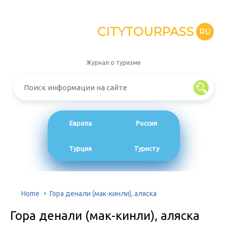
CITYTOURPASS
RU
Журнал о туризме
Европа
Россия
Турция
Туристу
Home
Гора денали (мак-кинли), аляска
Гора денали (мак-кинли), аляска