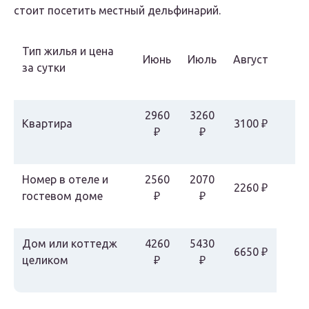
стоит посетить местный дельфинарий.
Тип жилья и цена
Июнь
Июль
Август
за сутки
2960
3260
Квартира
3100 ₽
₽
₽
Номер в отеле и
2560
2070
2260 ₽
гостевом доме
₽
₽
Дом или коттедж
4260
5430
6650 ₽
целиком
₽
₽